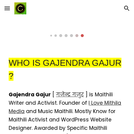
Skip to main content
Skip to navigation
WHO IS GAJENDRA GAJUR
?
Gajendra Gajur
[
गजेन्द्र गजुर
] is Maithili
Writer and Activist. Founder of
I Love Mithila
Media
and Music Maithili. Mostly Know for
Maithili Activist and WordPress Website
Designer. Awarded by Specific Maithili